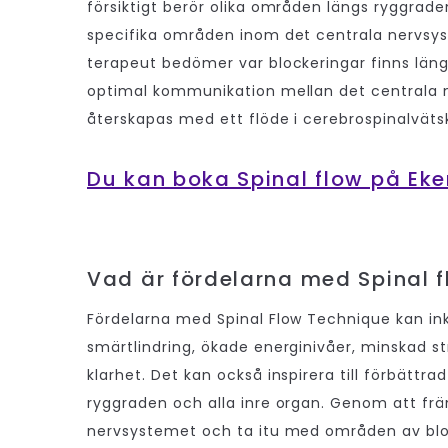
försiktigt berör olika områden längs ryggrad
specifika områden inom det centrala nervsys
terapeut bedömer var blockeringar finns län
optimal kommunikation mellan det centrala
återskapas med ett flöde i cerebrospinalvät
Du kan boka Spinal flow på Eke
Vad är fördelarna med Spinal 
Fördelarna med Spinal Flow Technique kan ink
smärtlindring, ökade energinivåer, minskad s
klarhet. Det kan också inspirera till förbättra
ryggraden och alla inre organ. Genom att fr
nervsystemet och ta itu med områden av bloc