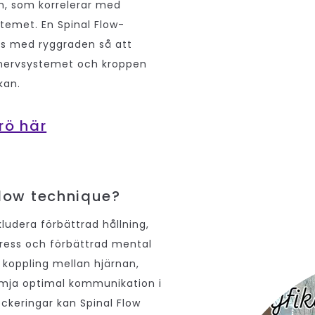
en, som korrelerar med
temet. En Spinal Flow-
gs med ryggraden så att
 nervsystemet och kroppen
skan.
rö här
flow technique?
ludera förbättrad hållning,
tress och förbättrad mental
d koppling mellan hjärnan,
ämja optimal kommunikation i
keringar kan Spinal Flow