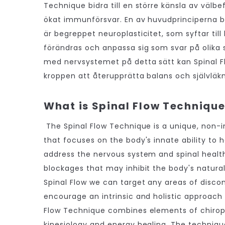
Technique bidra till en större känsla av välb
ökat immunförsvar. En av huvudprinciperna 
är begreppet neuroplasticitet, som syftar til
förändras och anpassa sig som svar på olika 
med nervsystemet på detta sätt kan Spinal
kroppen att återupprätta balans och självläkn
What is Spinal Flow Techniqu
The Spinal Flow Technique is a unique, non-
that focuses on the body's innate ability to he
address the nervous system and spinal health
blockages that may inhibit the body's natura
Spinal Flow we can target any areas of disco
encourage an intrinsic and holistic approach 
Flow Technique combines elements of chirop
kinesiology and energy healing. The techniqu