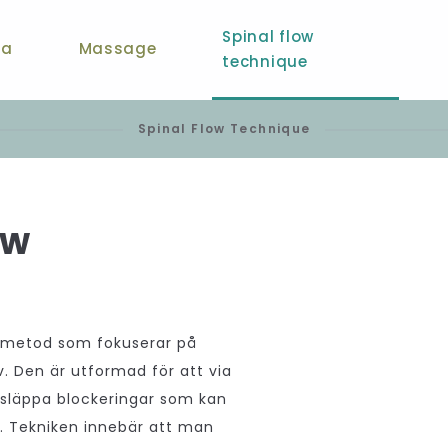
Spinal flow
ga
Massage
technique
Spinal Flow Technique
ow
k metod som fokuserar på
. Den är utformad för att via
 släppa blockeringar som kan
. Tekniken innebär att man