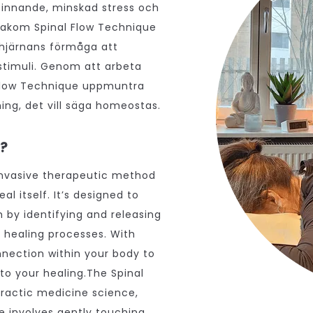
efinnande, minskad stress och
bakom Spinal Flow Technique
l hjärnans förmåga att
stimuli. Genom att arbeta
 Flow Technique uppmuntra
ing, det vill säga homeostas.
e?
invasive therapeutic method
al itself. It’s designed to
 by identifying and releasing
l healing processes. With
nnection within your body to
to your healing.The Spinal
ractic medicine science,
e involves gently touching