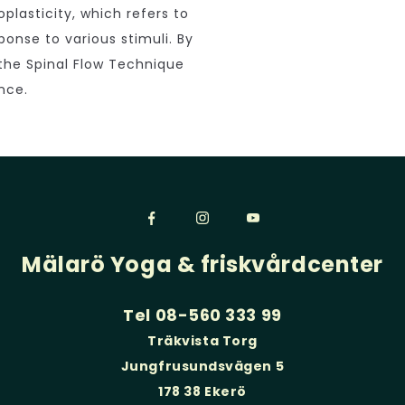
plasticity, which refers to
ponse to various stimuli. By
 the Spinal Flow Technique
nce.
Mälarö Yoga & friskvårdcenter
Tel 08-560 333 99
Träkvista Torg
Jungfrusundsvägen 5
178 38 Ekerö