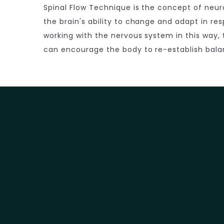
Spinal Flow Technique is the concept of neuro
the brain's ability to change and adapt in res
working with the nervous system in this way,
can encourage the body to re-establish bala